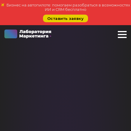
Бизнес на автопилоте: помогаем разобраться в возможностях
ИИ и CRM бесплатно
Оставить заявку
+7 923 788 35 15
г. Улан-Удэ
Услуги
Внедрение Битрикс24
Внедрение amoCRM
Разработка CRM на заказ
ИИ решения для бизнеса
Маркетинг «под ключ»
Разработка сайтов